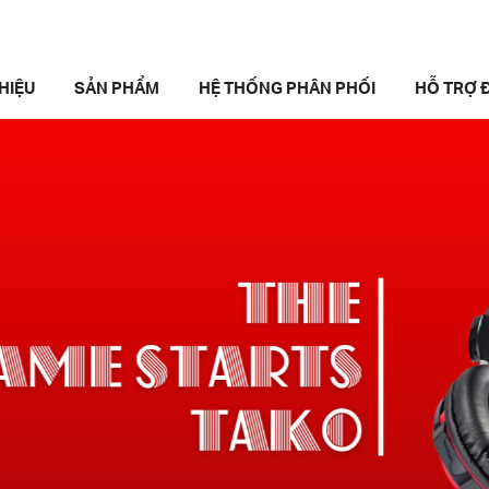
THIỆU
SẢN PHẨM
HỆ THỐNG PHÂN PHỐI
HỖ TRỢ Đ