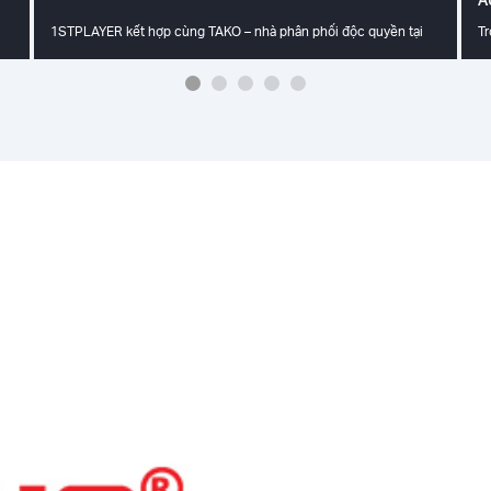
1STPLAYER kết hợp cùng TAKO – nhà phân phối độc quyền tại
T
A
Việt Nam hứa hẹn mang đến trải nghiệm công nghệ đỉnh cao tại
bù
ại
Vietnam ICTCOMM 2025, sự kiện công nghệ quy mô lớn và uy tín
tâ
hàng đầu khu vực. Sự kiện sẽ diễn ra từ ngày 12 đến 14/06/2025
ph
tại Trung tâm Hội chợ và Triển lãm Sài Gòn (SECC), Quận 7,
1S
a
TP.HCM.
da
nố
KO
tá