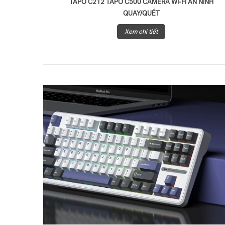
TAPO C212 TAPO C500 CAMERA WI-FI AN NINH
QUAY/QUÉT
Xem chi tiết