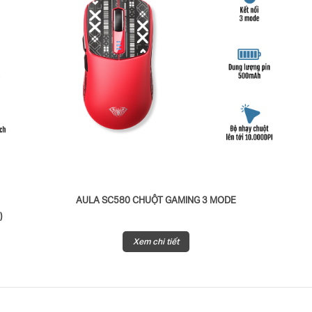
N
AULA SC580 CHUỘT GAMING 3 MODE
)
Xem chi tiết