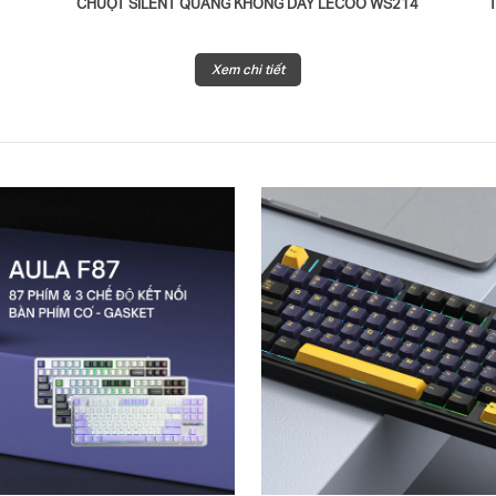
CHUỘT SILENT QUANG KHÔNG DÂY LECOO WS214
Xem chi tiết