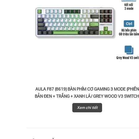
AULA F87 (8619) BÀN PHÍM CƠ GAMING 3 MODE (PHIÊ
BẢN ĐEN + TRẮNG + XANH LÁ/ GREY WOOD V3 SWITCH
Xem chi tiết