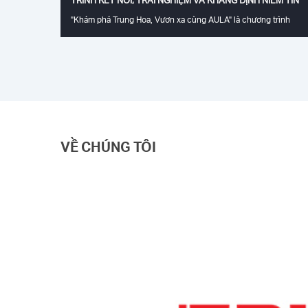
"Khám phá Trung Hoa, Vươn xa cùng AULA" là chương trình
Factory Tour đặc biệt do TAKO – Nhà phân phối độc quyền AUL
tại Việt Nam phối hợp cùng AULA tổ chức dành cho hệ thống đ
lý xuất sắc trên toàn quốc. Đây không chỉ là chuyến tham quan
nhà máy, mà còn là cơ hội để các đại lý trực tiếp tìm hiểu quy
trình sản xuất, năng lực công nghệ và định hướng phát triển củ
thương hiệu AULA, qua đó củng cố niềm tin vào chất lượng sản
phẩm và mở rộng hơn nữa mối quan hệ hợp tác giữa AULA – TA
– hệ thống đại lý Việt Nam.
VỀ CHÚNG TÔI