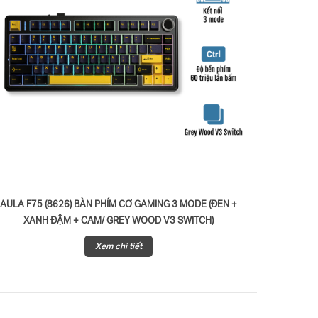
AULA F75 (8626) BÀN PHÍM CƠ GAMING 3 MODE (ĐEN +
AULA F75
XANH ĐẬM + CAM/ GREY WOOD V3 SWITCH)
BẢN XANH
Xem chi tiết