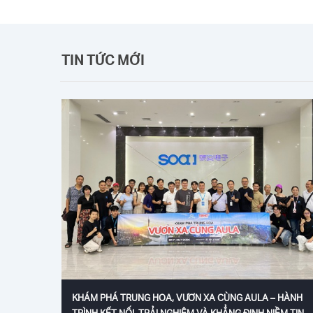
TIN TỨC MỚI
KHÁM PHÁ TRUNG HOA, VƯƠN XA CÙNG AULA – HÀNH
TRÌNH KẾT NỐI, TRẢI NGHIỆM VÀ KHẲNG ĐỊNH NIỀM TIN