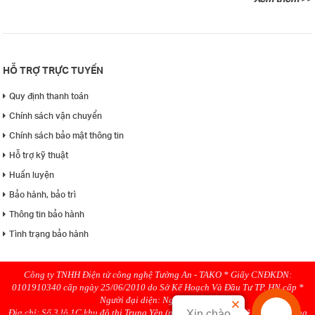
HỖ TRỢ TRỰC TUYẾN
Quy định thanh toán
Chính sách vận chuyển
Chính sách bảo mật thông tin
Hỗ trợ kỹ thuật
Huấn luyện
Bảo hành, bảo trì
Thông tin bảo hành
Tình trạng bảo hành
Công ty TNHH Điện tử công nghệ Tường An - TAKO * Giấy CNĐKDN:
0101910340 cấp ngày 25/06/2010 do Sở Kế Hoạch Và Đầu Tư TP. HN cấp *
Người đại diện: Nguyen Hanh
Địa chỉ: Số 3 lô 1C khu đô thị Trung Yên (ngõ 58 Trung Kính rẽ phải), Phường
Xin chào