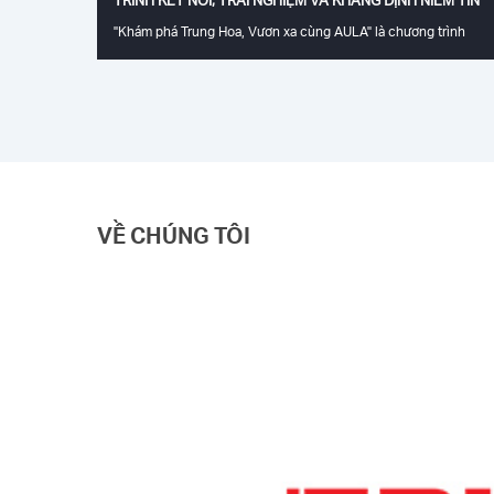
"Khám phá Trung Hoa, Vươn xa cùng AULA" là chương trình
Factory Tour đặc biệt do TAKO – Nhà phân phối độc quyền AUL
tại Việt Nam phối hợp cùng AULA tổ chức dành cho hệ thống đ
lý xuất sắc trên toàn quốc. Đây không chỉ là chuyến tham quan
nhà máy, mà còn là cơ hội để các đại lý trực tiếp tìm hiểu quy
trình sản xuất, năng lực công nghệ và định hướng phát triển củ
thương hiệu AULA, qua đó củng cố niềm tin vào chất lượng sản
phẩm và mở rộng hơn nữa mối quan hệ hợp tác giữa AULA – TA
– hệ thống đại lý Việt Nam.
VỀ CHÚNG TÔI