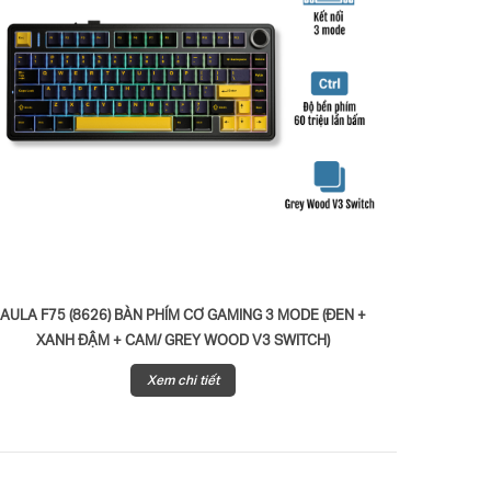
AULA F75 (8626) BÀN PHÍM CƠ GAMING 3 MODE (ĐEN +
AULA F75
XANH ĐẬM + CAM/ GREY WOOD V3 SWITCH)
BẢN XANH
Xem chi tiết