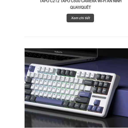
TAPO C212 TAPO C500 CAMERA WI-FI AN NINH
QUAY/QUÉT
Xem chi tiết