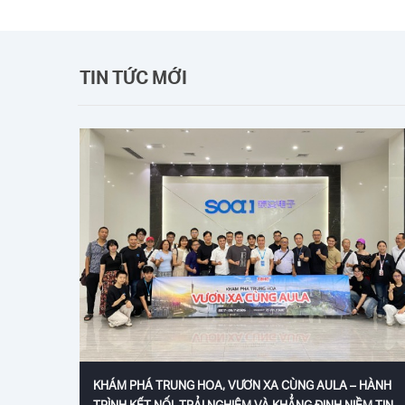
TIN TỨC MỚI
KHÁM PHÁ TRUNG HOA, VƯƠN XA CÙNG AULA – HÀNH
TRÌNH KẾT NỐI, TRẢI NGHIỆM VÀ KHẲNG ĐỊNH NIỀM TIN