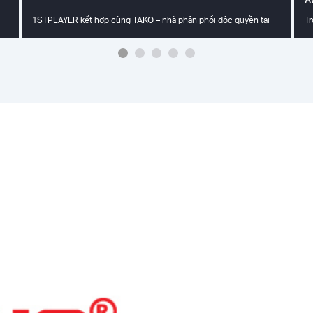
1STPLAYER kết hợp cùng TAKO – nhà phân phối độc quyền tại
T
A
Việt Nam hứa hẹn mang đến trải nghiệm công nghệ đỉnh cao tại
bù
ại
Vietnam ICTCOMM 2025, sự kiện công nghệ quy mô lớn và uy tín
tâ
hàng đầu khu vực. Sự kiện sẽ diễn ra từ ngày 12 đến 14/06/2025
ph
tại Trung tâm Hội chợ và Triển lãm Sài Gòn (SECC), Quận 7,
1S
a
TP.HCM.
da
nố
KO
tá