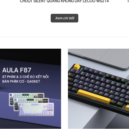
CHUỘT SILENT QUANG KHÔNG DÂY LECOO WS214
Xem chi tiết