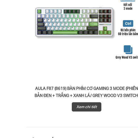
AULA F87 (8619) BÀN PHÍM CƠ GAMING 3 MODE (PHIÊ
BẢN ĐEN + TRẮNG + XANH LÁ/ GREY WOOD V3 SWITCH
Xem chi tiết