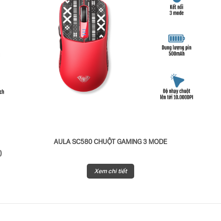
N
AULA SC580 CHUỘT GAMING 3 MODE
)
Xem chi tiết