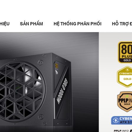
THIỆU
SẢN PHẨM
HỆ THỐNG PHÂN PHỐI
HỖ TRỢ Đ