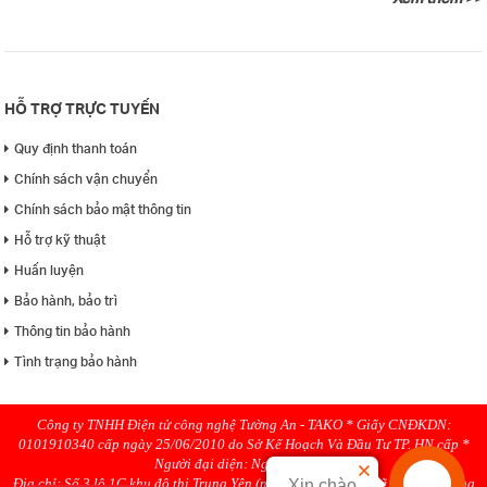
HỖ TRỢ TRỰC TUYẾN
Quy định thanh toán
Chính sách vận chuyển
Chính sách bảo mật thông tin
Hỗ trợ kỹ thuật
Huấn luyện
Bảo hành, bảo trì
Thông tin bảo hành
Tình trạng bảo hành
Công ty TNHH Điện tử công nghệ Tường An - TAKO * Giấy CNĐKDN:
0101910340 cấp ngày 25/06/2010 do Sở Kế Hoạch Và Đầu Tư TP. HN cấp *
Người đại diện: Nguyen Hanh
Địa chỉ: Số 3 lô 1C khu đô thị Trung Yên (ngõ 58 Trung Kính rẽ phải), Phường
Xin chào