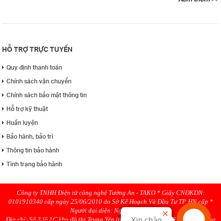
HỖ TRỢ TRỰC TUYẾN
Quy định thanh toán
Chính sách vận chuyển
Chính sách bảo mật thông tin
Hỗ trợ kỹ thuật
Huấn luyện
Bảo hành, bảo trì
Thông tin bảo hành
Tình trạng bảo hành
Công ty TNHH Điện tử công nghệ Tường An - TAKO * Giấy CNĐKDN:
0101910340 cấp ngày 25/06/2010 do Sở Kế Hoạch Và Đầu Tư TP. HN cấp *
Người đại diện: Nguyen Hanh
Địa chỉ: Số 3 lô 1C khu đô thị Trung Yên (ngõ 58 Trung Kính rẽ phải), Phường
Xin chào