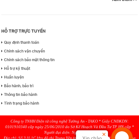
HỖ TRỢ TRỰC TUYẾN
Quy định thanh toán
Chính sách vận chuyển
Chính sách bảo mật thông tin
Hỗ trợ kỹ thuật
Huấn luyện
Bảo hành, bảo trì
Thông tin bảo hành
Tình trạng bảo hành
Công ty TNHH Điện tử công nghệ Tường An - TAKO * Giấy CNĐKDN:
0101910340 cấp ngày 25/06/2010 do Sở Kế Hoạch Và Đầu Tư TP. HN cấp *
Người đại diện: Nguyen Hanh
Địa chỉ: Số 3 lô 1C khu đô thị Trung Yên (ngõ 58 Trung Kính rẽ phải), Phường
Xin chào