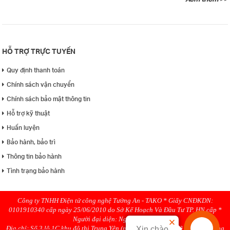
HỖ TRỢ TRỰC TUYẾN
Quy định thanh toán
Chính sách vận chuyển
Chính sách bảo mật thông tin
Hỗ trợ kỹ thuật
Huấn luyện
Bảo hành, bảo trì
Thông tin bảo hành
Tình trạng bảo hành
Công ty TNHH Điện tử công nghệ Tường An - TAKO * Giấy CNĐKDN:
0101910340 cấp ngày 25/06/2010 do Sở Kế Hoạch Và Đầu Tư TP. HN cấp *
Người đại diện: Nguyen Hanh
Địa chỉ: Số 3 lô 1C khu đô thị Trung Yên (ngõ 58 Trung Kính rẽ phải), Phường
Xin chào