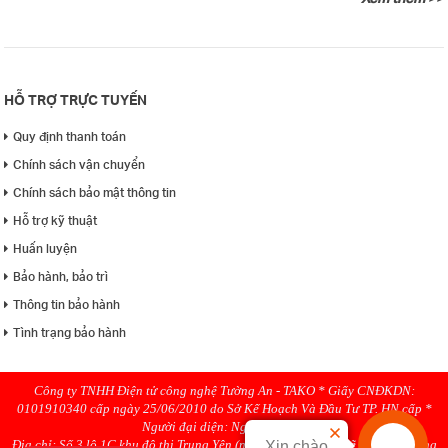
HỖ TRỢ TRỰC TUYẾN
Quy định thanh toán
Chính sách vận chuyển
Chính sách bảo mật thông tin
Hỗ trợ kỹ thuật
Huấn luyện
Bảo hành, bảo trì
Thông tin bảo hành
Tình trạng bảo hành
Công ty TNHH Điện tử công nghệ Tường An - TAKO * Giấy CNĐKDN:
0101910340 cấp ngày 25/06/2010 do Sở Kế Hoạch Và Đầu Tư TP. HN cấp *
Người đại diện: Nguyen Hanh
Địa chỉ: Số 3 lô 1C khu đô thị Trung Yên (ngõ 58 Trung Kính rẽ phải), Phường
Xin chào