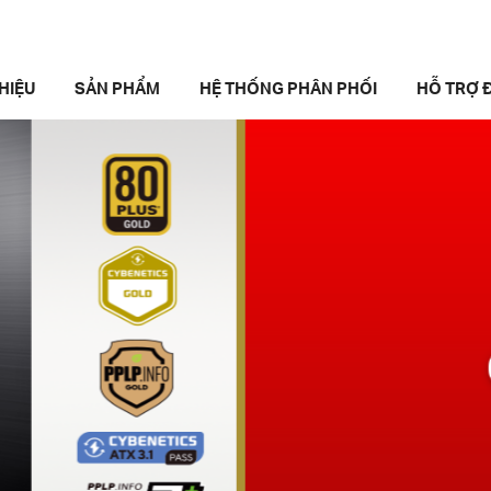
THIỆU
SẢN PHẨM
HỆ THỐNG PHÂN PHỐI
HỖ TRỢ Đ