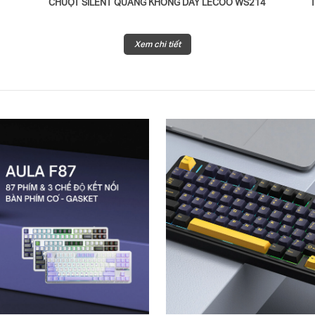
CHUỘT SILENT QUANG KHÔNG DÂY LECOO WS214
Xem chi tiết