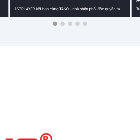
1STPLAYER kết hợp cùng TAKO – nhà phân phối độc quyền tại
T
A
Việt Nam hứa hẹn mang đến trải nghiệm công nghệ đỉnh cao tại
bù
ại
Vietnam ICTCOMM 2025, sự kiện công nghệ quy mô lớn và uy tín
tâ
hàng đầu khu vực. Sự kiện sẽ diễn ra từ ngày 12 đến 14/06/2025
ph
tại Trung tâm Hội chợ và Triển lãm Sài Gòn (SECC), Quận 7,
1S
a
TP.HCM.
da
nố
KO
tá