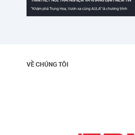
"Khám phá Trung Hoa, Vươn xa cùng AULA" là chương trình
Factory Tour đặc biệt do TAKO – Nhà phân phối độc quyền AUL
tại Việt Nam phối hợp cùng AULA tổ chức dành cho hệ thống đ
lý xuất sắc trên toàn quốc. Đây không chỉ là chuyến tham quan
nhà máy, mà còn là cơ hội để các đại lý trực tiếp tìm hiểu quy
trình sản xuất, năng lực công nghệ và định hướng phát triển củ
thương hiệu AULA, qua đó củng cố niềm tin vào chất lượng sản
phẩm và mở rộng hơn nữa mối quan hệ hợp tác giữa AULA – TA
– hệ thống đại lý Việt Nam.
VỀ CHÚNG TÔI