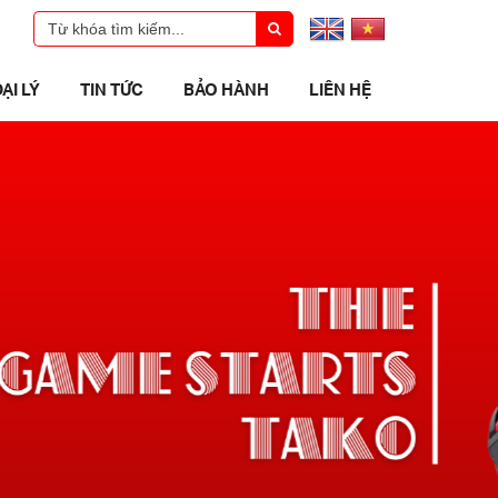
ẠI LÝ
TIN TỨC
BẢO HÀNH
LIÊN HỆ