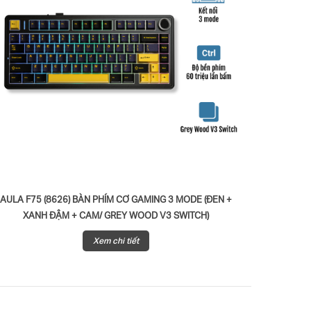
AULA F75 (8626) BÀN PHÍM CƠ GAMING 3 MODE (ĐEN +
AULA F75
XANH ĐẬM + CAM/ GREY WOOD V3 SWITCH)
BẢN XANH
Xem chi tiết