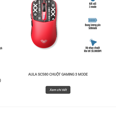
N
AULA SC580 CHUỘT GAMING 3 MODE
)
Xem chi tiết