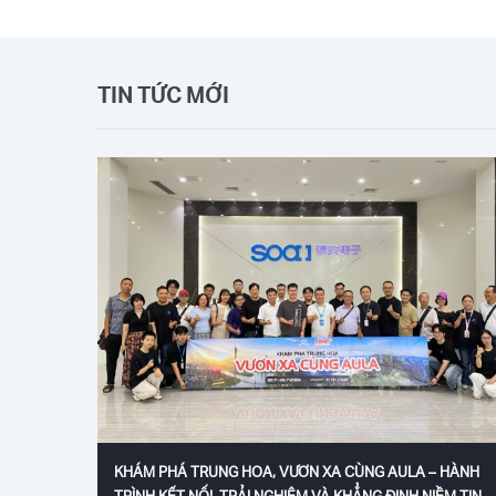
TIN TỨC MỚI
KHÁM PHÁ TRUNG HOA, VƯƠN XA CÙNG AULA – HÀNH
TRÌNH KẾT NỐI, TRẢI NGHIỆM VÀ KHẲNG ĐỊNH NIỀM TIN