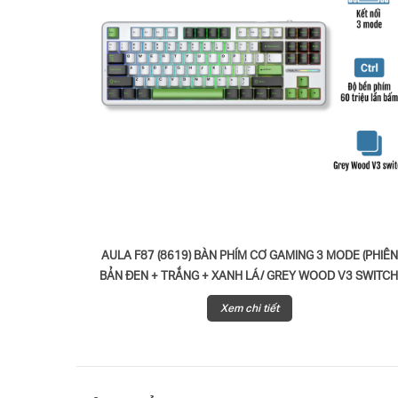
AULA F87 (8619) BÀN PHÍM CƠ GAMING 3 MODE (PHIÊ
BẢN ĐEN + TRẮNG + XANH LÁ/ GREY WOOD V3 SWITCH
Xem chi tiết