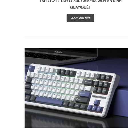
TAPO C212 TAPO C500 CAMERA WI-FI AN NINH
QUAY/QUÉT
Xem chi tiết